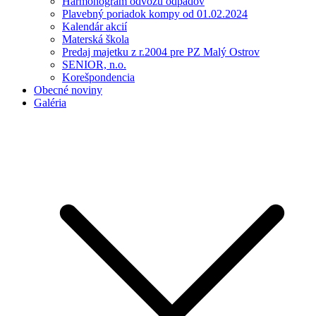
Harmonogram odvozu odpadov
Plavebný poriadok kompy od 01.02.2024
Kalendár akcií
Materská škola
Predaj majetku z r.2004 pre PZ Malý Ostrov
SENIOR, n.o.
Korešpondencia
Obecné noviny
Galéria