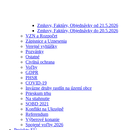
Zmluvy, Faktúry, Objednávky od 21.5.2026
Zmluvy, Faktúry, Objednávky do 20.5.2026
VZN a Rozpočet
Zápisnice a Uznesenia
Verejné vyhlášky
Pozvánky
Ostatné
Civilná ochrana
Voľby
GDPR
PHSR
COVID-19
Invázne druhy rastlín na území obce
Prieskum trhu
Na stiahnutie
SOBD 2021
Konflikt na Ukrajině
Referendum
Výberové konanie
Spojené voľby 2026
Projekty EÚ