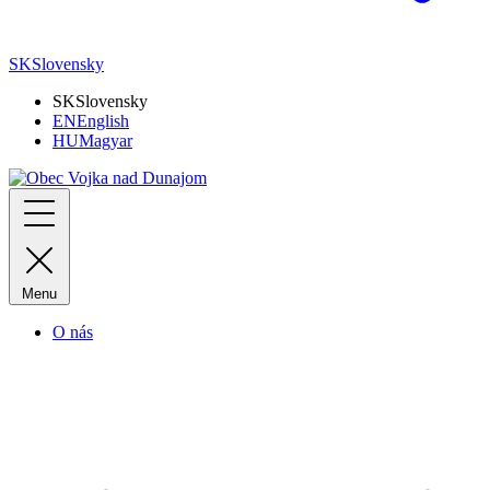
SK
Slovensky
SK
Slovensky
EN
English
HU
Magyar
Menu
O nás