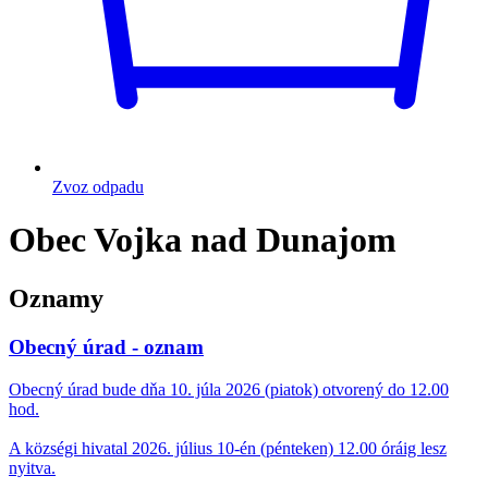
Zvoz odpadu
Obec Vojka nad Dunajom
Oznamy
Obecný úrad - oznam
Obecný úrad bude dňa 10. júla 2026 (piatok) otvorený do 12.00
hod.
A községi hivatal 2026. július 10-én (pénteken) 12.00 óráig lesz
nyitva.