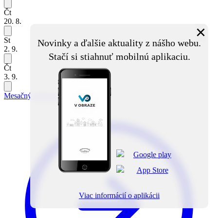
Čt
20. 8.
×
St
Novinky a ďalšie aktuality z nášho webu.
2. 9.
Stačí si stiahnuť mobilnú aplikaciu.
Čt
3. 9.
Mesačný prehľad
Viac informácií o aplikácii