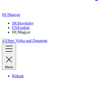
HU
Magyar
SK
Slovensky
EN
English
HU
Magyar
Menü
Rólunk