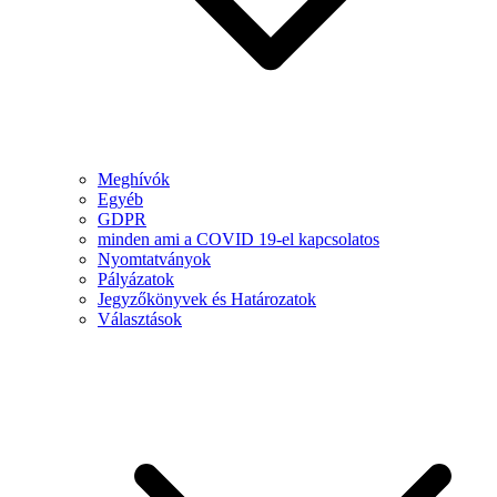
Meghívók
Egyéb
GDPR
minden ami a COVID 19-el kapcsolatos
Nyomtatványok
Pályázatok
Jegyzőkönyvek és Határozatok
Választások