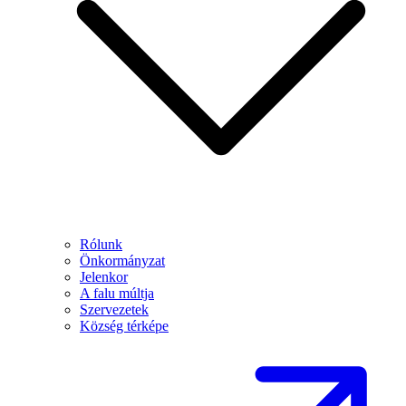
Rólunk
Önkormányzat
Jelenkor
A falu múltja
Szervezetek
Község térképe