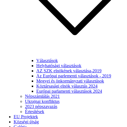
Választások
Helyhatósági választások
AZ SZK elnökének választása-2019
Az Európai parlementi választások - 2019
Megyei és önkormányzati választások
Köztársasági elnök választás 2024
Európai parlamenti választások 2024
Népszámlálás 2021
Ukrajnai konfliktus
2023 népszavazás
Értesítések
EU Projektek
Községi újság
Galéria