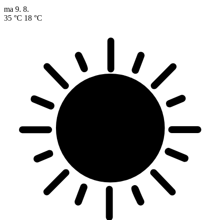
ma
9. 8.
35 °C
18 °C