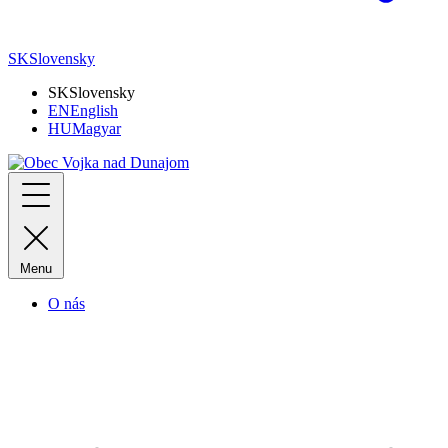
SK
Slovensky
SK
Slovensky
EN
English
HU
Magyar
Menu
O nás