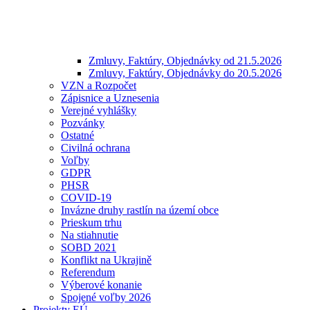
Zmluvy, Faktúry, Objednávky od 21.5.2026
Zmluvy, Faktúry, Objednávky do 20.5.2026
VZN a Rozpočet
Zápisnice a Uznesenia
Verejné vyhlášky
Pozvánky
Ostatné
Civilná ochrana
Voľby
GDPR
PHSR
COVID-19
Invázne druhy rastlín na území obce
Prieskum trhu
Na stiahnutie
SOBD 2021
Konflikt na Ukrajině
Referendum
Výberové konanie
Spojené voľby 2026
Projekty EÚ