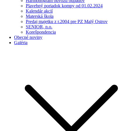
Harmonogram odvozu odpadov
Plavebný poriadok kompy od 01.02.2024
Kalendár akcií
Materská škola
Predaj majetku z r.2004 pre PZ Malý Ostrov
SENIOR, n.o.
Korešpondencia
Obecné noviny
Galéria