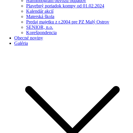
Harmonogram odvozu odpadov
Plavebný poriadok kompy od 01.02.2024
Kalendár akcií
Materská škola
Predaj majetku z r.2004 pre PZ Malý Ostrov
SENIOR, n.o.
Korešpondencia
Obecné noviny
Galéria