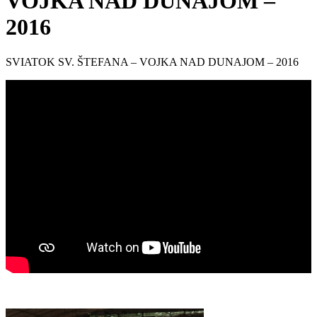
VOJKA NAD DUNAJOM –
2016
SVIATOK SV. ŠTEFANA – VOJKA NAD DUNAJOM – 2016