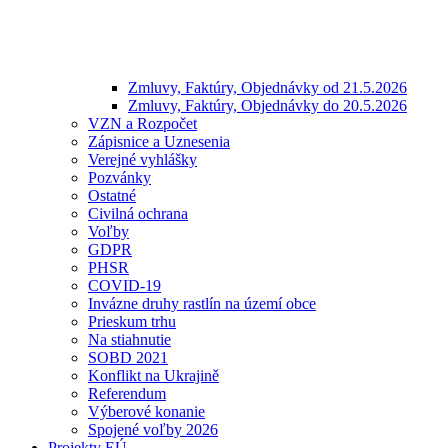
Zmluvy, Faktúry, Objednávky od 21.5.2026
Zmluvy, Faktúry, Objednávky do 20.5.2026
VZN a Rozpočet
Zápisnice a Uznesenia
Verejné vyhlášky
Pozvánky
Ostatné
Civilná ochrana
Voľby
GDPR
PHSR
COVID-19
Invázne druhy rastlín na území obce
Prieskum trhu
Na stiahnutie
SOBD 2021
Konflikt na Ukrajině
Referendum
Výberové konanie
Spojené voľby 2026
Projekty EÚ