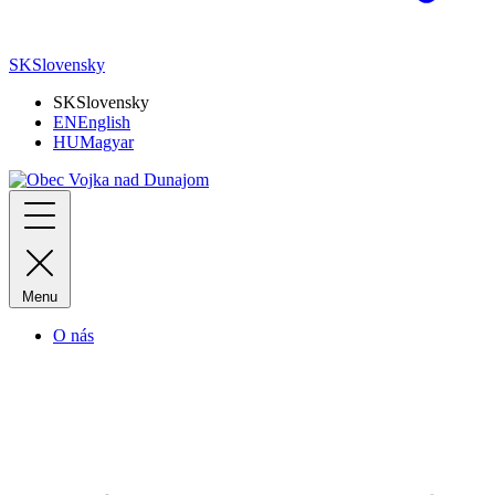
SK
Slovensky
SK
Slovensky
EN
English
HU
Magyar
Menu
O nás