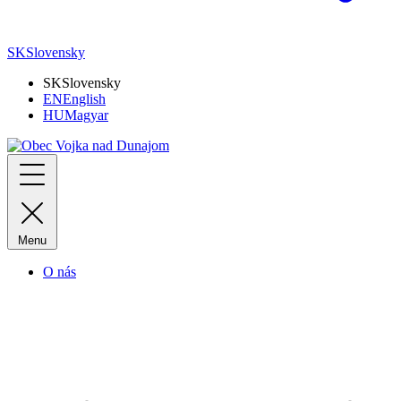
SK
Slovensky
SK
Slovensky
EN
English
HU
Magyar
Menu
O nás