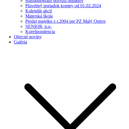
Harmonogram odvozu odpadov
Plavebný poriadok kompy od 01.02.2024
Kalendár akcií
Materská škola
Predaj majetku z r.2004 pre PZ Malý Ostrov
SENIOR, n.o.
Korešpondencia
Obecné noviny
Galéria