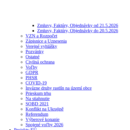
Zmluvy, Faktúry, Objednávky od 21.5.2026
Zmluvy, Faktúry, Objednávky do 20.5.2026
VZN a Rozpočet
Zápisnice a Uznesenia
Verejné vyhlášky
Pozvánky
Ostatné
Civilná ochrana
Voľby
GDPR
PHSR
COVID-19
Invázne druhy rastlín na území obce
Prieskum trhu
Na stiahnutie
SOBD 2021
Konflikt na Ukrajině
Referendum
Výberové konanie
Spojené voľby 2026
Projekty EÚ