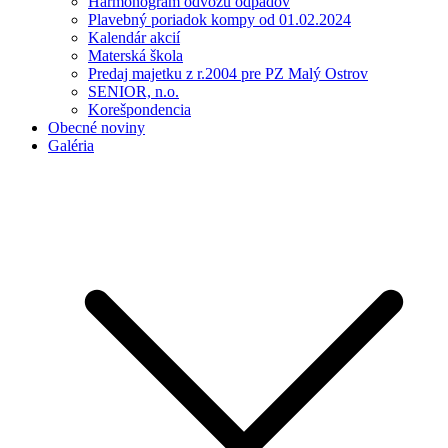
Harmonogram odvozu odpadov
Plavebný poriadok kompy od 01.02.2024
Kalendár akcií
Materská škola
Predaj majetku z r.2004 pre PZ Malý Ostrov
SENIOR, n.o.
Korešpondencia
Obecné noviny
Galéria