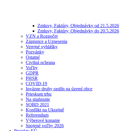
Zmluvy, Faktúry, Objednávky od 21.5.2026
Zmluvy, Faktúry, Objednávky do 20.5.2026
VZN a Rozpočet
Zápisnice a Uznesenia
Verejné vyhlášky
Pozvánky
Ostatné
Civilná ochrana
Voľby
GDPR
PHSR
COVID-19
Invázne druhy rastlín na území obce
Prieskum trhu
Na stiahnutie
SOBD 2021
Konflikt na Ukrajině
Referendum
Výberové konanie
Spojené voľby 2026
Projekty EÚ