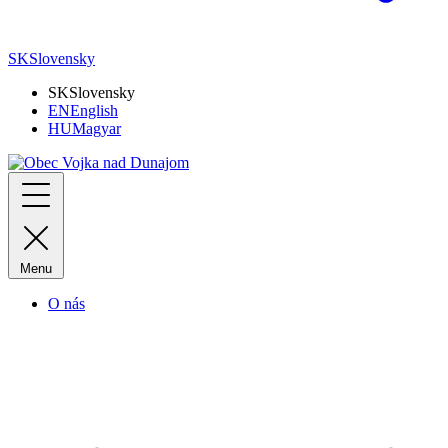
SK
Slovensky
SK
Slovensky
EN
English
HU
Magyar
Menu
O nás