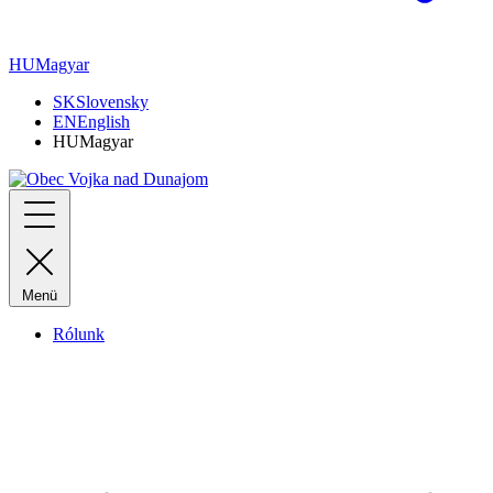
HU
Magyar
SK
Slovensky
EN
English
HU
Magyar
Menü
Rólunk