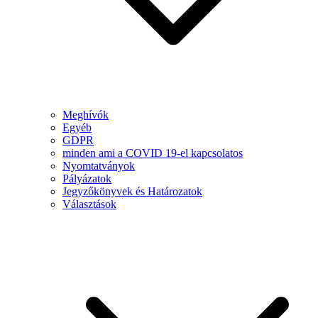
Meghívók
Egyéb
GDPR
minden ami a COVID 19-el kapcsolatos
Nyomtatványok
Pályázatok
Jegyzőkönyvek és Határozatok
Választások