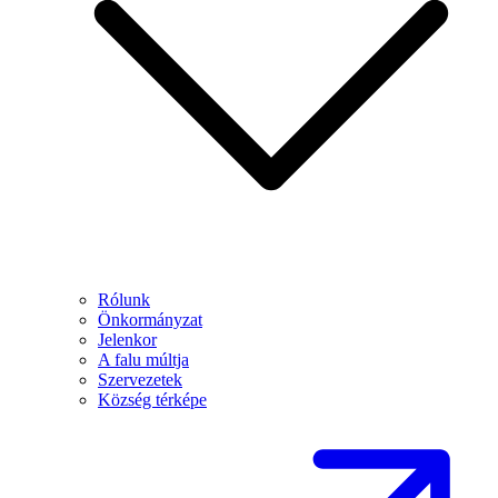
Rólunk
Önkormányzat
Jelenkor
A falu múltja
Szervezetek
Község térképe