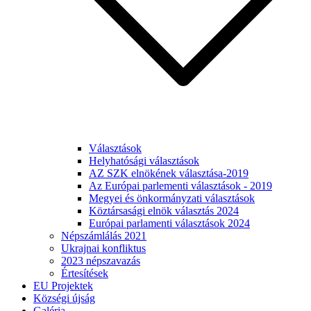
Választások
Helyhatósági választások
AZ SZK elnökének választása-2019
Az Európai parlementi választások - 2019
Megyei és önkormányzati választások
Köztársasági elnök választás 2024
Európai parlamenti választások 2024
Népszámlálás 2021
Ukrajnai konfliktus
2023 népszavazás
Értesítések
EU Projektek
Községi újság
Galéria