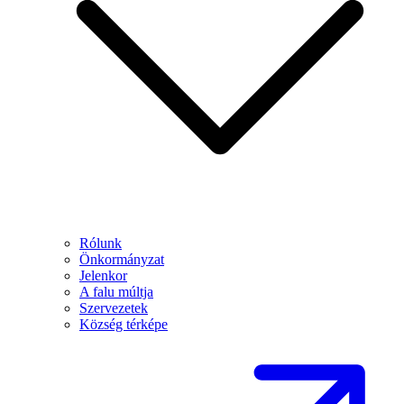
Rólunk
Önkormányzat
Jelenkor
A falu múltja
Szervezetek
Község térképe