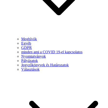
Meghívók
Egyéb
GDPR
minden ami a COVID 19-el kapcsolatos
Nyomtatványok
Pályázatok
Jegyzőkönyvek és Határozatok
Választások