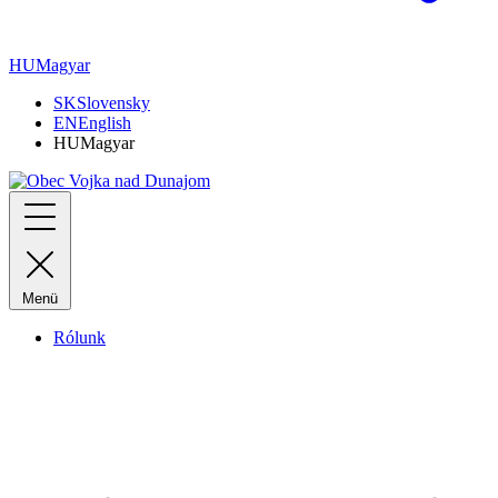
HU
Magyar
SK
Slovensky
EN
English
HU
Magyar
Menü
Rólunk