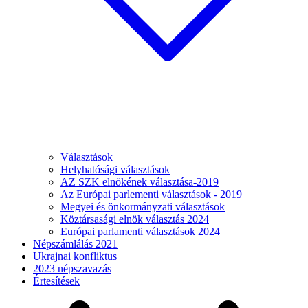
Választások
Helyhatósági választások
AZ SZK elnökének választása-2019
Az Európai parlementi választások - 2019
Megyei és önkormányzati választások
Köztársasági elnök választás 2024
Európai parlamenti választások 2024
Népszámlálás 2021
Ukrajnai konfliktus
2023 népszavazás
Értesítések