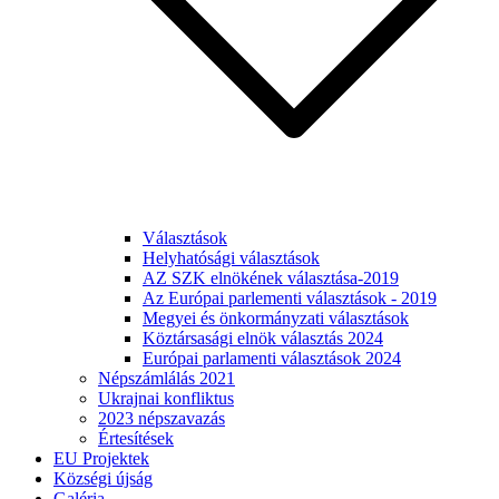
Választások
Helyhatósági választások
AZ SZK elnökének választása-2019
Az Európai parlementi választások - 2019
Megyei és önkormányzati választások
Köztársasági elnök választás 2024
Európai parlamenti választások 2024
Népszámlálás 2021
Ukrajnai konfliktus
2023 népszavazás
Értesítések
EU Projektek
Községi újság
Galéria